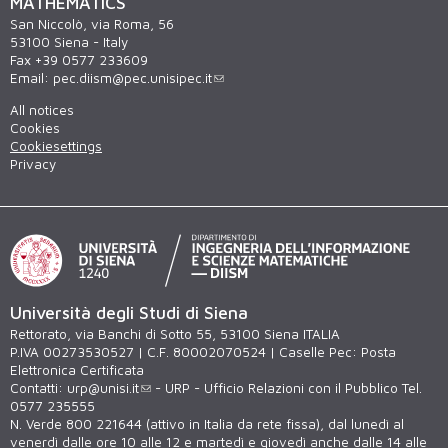
MATHEMATICS
San Niccolò, via Roma, 56
53100 Siena - Italy
Fax +39 0577 233609
Email:
pec.diism@pec.unisipec.it
All notices
Cookies
Cookiesettings
Privacy
Università degli Studi di Siena
Rettorato, via Banchi di Sotto 55, 53100 Siena ITALIA
P.IVA 00273530527 | C.F. 80002070524 | Caselle Pec:
Posta
Elettronica Certificata
Contatti:
urp@unisi.it
- URP - Ufficio Relazioni con il Pubblico Tel.
0577 235555
N. Verde 800 221644 (attivo in Italia da rete fissa), dal lunedì al
venerdì dalle ore 10 alle 12 e martedì e giovedì anche dalle 14 alle